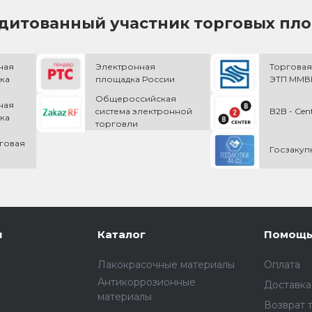
дитованный участник торговых пл
ная
Электронная
Торговая
ка
площадка России
ЭТП ММВБ
Общероссийская
ная
cистема электронной
B2B - Cen
ка
торговли
говая
Госзакуп
и
Каталог
Помощ
Лакокрасочные материалы
Оплата
Антикоррозионные
Доставка
материалы
Возврат 