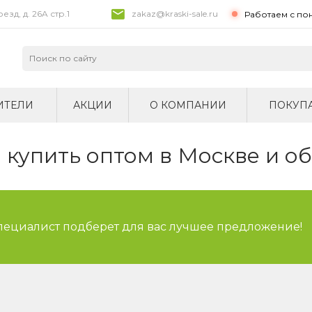
зд, д. 26A стр.1
zakaz@kraski-sale.ru
Работаем с по
ИТЕЛИ
АКЦИИ
О КОМПАНИИ
ПОКУП
купить оптом в Москве и о
специалист подберет для вас лучшее предложение!