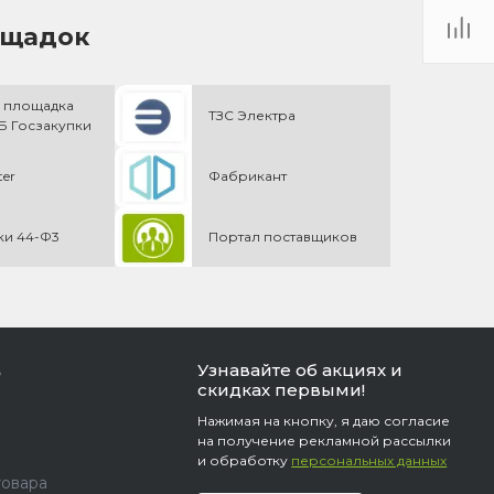
ощадок
 площадка
ТЗС Электра
 Госзакупки
ter
Фабрикант
ки 44-Ф3
Портал поставщиков
Узнавайте об акциях и
ь
скидках первыми!
Нажимая на кнопку, я даю согласие
на получение рекламной рассылки
и обработку
персональных данных
товара