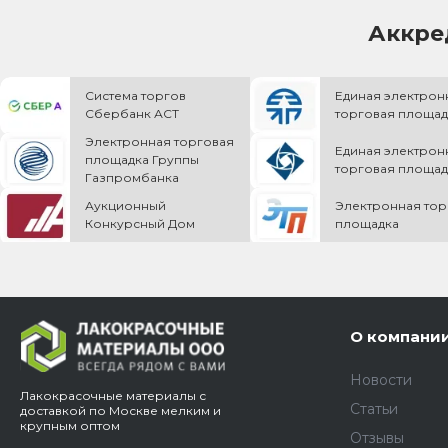
Аккре
Система торгов
Единая электрон
Сбербанк АСТ
торговая площад
Электронная торговая
Единая электрон
площадка Группы
торговая площад
Газпромбанка
Аукционный
Электронная тор
Конкурсный Дом
площадка
О компани
Новости
Лакокрасочные материалы с
Статьи
доставкой по Москве мелким и
крупным оптом
Отзывы