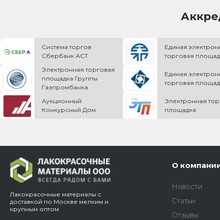
Аккре
Система торгов
Единая электрон
Сбербанк АСТ
торговая площад
Электронная торговая
Единая электрон
площадка Группы
торговая площад
Газпромбанка
Аукционный
Электронная тор
Конкурсный Дом
площадка
О компани
Новости
Лакокрасочные материалы с
Статьи
доставкой по Москве мелким и
крупным оптом
Отзывы