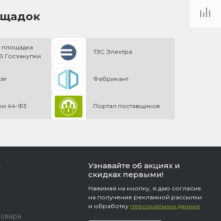
ощадок
 площадка
ТЗС Электра
 Госзакупки
ter
Фабрикант
ки 44-Ф3
Портал поставщиков
Узнавайте об акциях и
ь
скидках первыми!
Нажимая на кнопку, я даю согласие
на получение рекламной рассылки
и обработку
персональных данных
товара