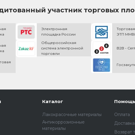
дитованный участник торговых пл
ная
Электронная
Торговая
ка
площадка России
ЭТП ММВБ
Общероссийская
ная
cистема электронной
B2B - Cen
ка
торговли
говая
Госзакуп
и
Каталог
Помощ
Лакокрасочные материалы
Оплата
Антикоррозионные
Доставка
материалы
Возврат 