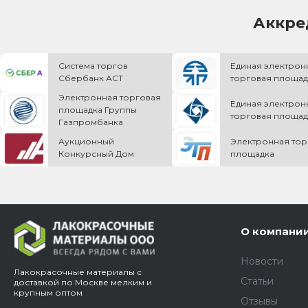
Аккре
Система торгов
Единая электрон
Сбербанк АСТ
торговая площад
Электронная торговая
Единая электрон
площадка Группы
торговая площад
Газпромбанка
Аукционный
Электронная тор
Конкурсный Дом
площадка
О компани
Новости
Лакокрасочные материалы с
Статьи
доставкой по Москве мелким и
крупным оптом
Отзывы