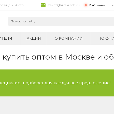
зд, д. 26A стр.1
zakaz@kraski-sale.ru
Работаем с по
ИТЕЛИ
АКЦИИ
О КОМПАНИИ
ПОКУП
купить оптом в Москве и о
специалист подберет для вас лучшее предложение!