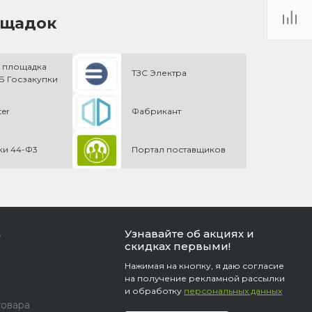
ощадок
 площадка
ТЗС Электра
 Госзакупки
ter
Фабрикант
ки 44-Ф3
Портал поставщиков
Узнавайте об акциях и
ь
скидках первыми!
Нажимая на кнопку, я даю согласие
на получение рекламной рассылки
и обработку
персональных данных
товара