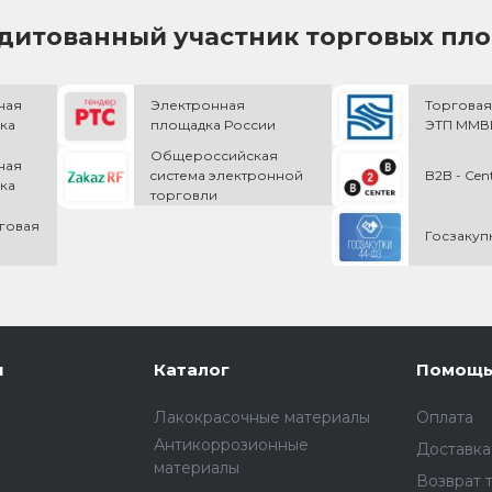
дитованный участник торговых пл
ная
Электронная
Торговая
ка
площадка России
ЭТП ММВБ
Общероссийская
ная
cистема электронной
B2B - Cen
ка
торговли
говая
Госзакуп
и
Каталог
Помощ
Лакокрасочные материалы
Оплата
Антикоррозионные
Доставка
материалы
Возврат 