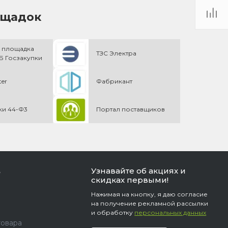
ощадок
 площадка
ТЗС Электра
 Госзакупки
ter
Фабрикант
ки 44-Ф3
Портал поставщиков
Узнавайте об акциях и
ь
скидках первыми!
Нажимая на кнопку, я даю согласие
на получение рекламной рассылки
и обработку
персональных данных
товара