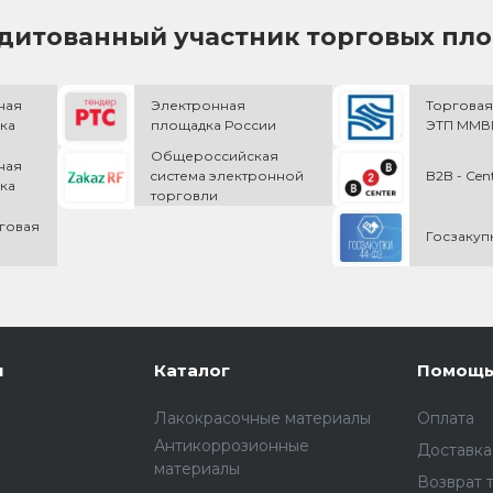
дитованный участник торговых пл
ная
Электронная
Торговая
ка
площадка России
ЭТП ММВБ
Общероссийская
ная
cистема электронной
B2B - Cen
ка
торговли
говая
Госзакуп
и
Каталог
Помощ
Лакокрасочные материалы
Оплата
Антикоррозионные
Доставка
материалы
Возврат 