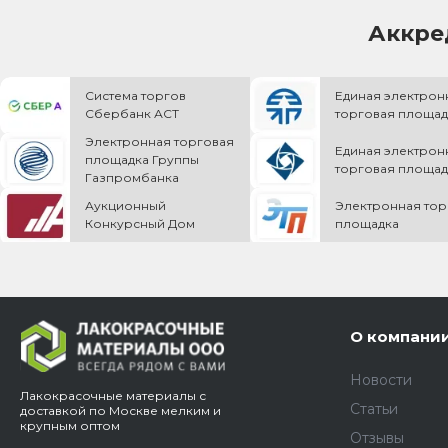
Аккре
Система торгов
Единая электрон
Сбербанк АСТ
торговая площад
Электронная торговая
Единая электрон
площадка Группы
торговая площад
Газпромбанка
Аукционный
Электронная тор
Конкурсный Дом
площадка
О компани
Новости
Лакокрасочные материалы с
Статьи
доставкой по Москве мелким и
крупным оптом
Отзывы