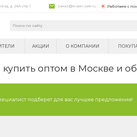
зд, д. 26A стр.1
zakaz@kraski-sale.ru
Работаем с по
ИТЕЛИ
АКЦИИ
О КОМПАНИИ
ПОКУП
купить оптом в Москве и о
специалист подберет для вас лучшее предложение!