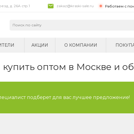
зд, д. 26A стр.1
zakaz@kraski-sale.ru
Работаем с по
ИТЕЛИ
АКЦИИ
О КОМПАНИИ
ПОКУП
купить оптом в Москве и о
специалист подберет для вас лучшее предложение!