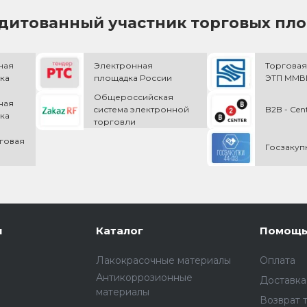
дитованный участник торговых пл
ная
Электронная
Торговая
ка
площадка России
ЭТП ММВБ
Общероссийская
ная
cистема электронной
B2B - Cen
ка
торговли
говая
Госзакуп
и
Каталог
Помощ
Лакокрасочные материалы
Оплата
Антикоррозионные
Доставка
материалы
Возврат 