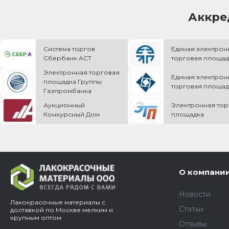
Аккре
Система торгов
Единая электрон
Сбербанк АСТ
торговая площад
Электронная торговая
Единая электрон
площадка Группы
торговая площад
Газпромбанка
Аукционный
Электронная тор
Конкурсный Дом
площадка
О компани
Новости
Лакокрасочные материалы с
Статьи
доставкой по Москве мелким и
крупным оптом
Отзывы