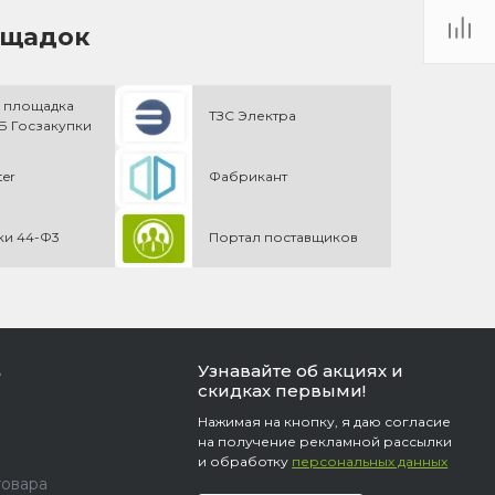
ощадок
 площадка
ТЗС Электра
 Госзакупки
ter
Фабрикант
ки 44-Ф3
Портал поставщиков
Узнавайте об акциях и
ь
скидках первыми!
Нажимая на кнопку, я даю согласие
на получение рекламной рассылки
и обработку
персональных данных
товара