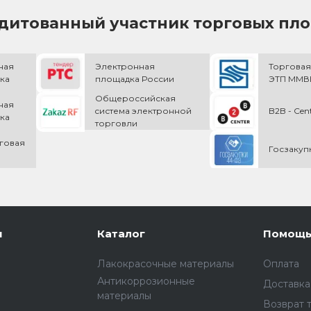
дитованный участник торговых пл
ная
Электронная
Торговая
ка
площадка России
ЭТП ММВБ
Общероссийская
ная
cистема электронной
B2B - Cen
ка
торговли
говая
Госзакуп
и
Каталог
Помощ
Лакокрасочные материалы
Оплата
Антикоррозионные
Доставка
материалы
Возврат 