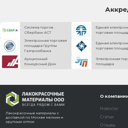
Аккре
Система торгов
Единая электрон
Сбербанк АСТ
торговая площад
Электронная торговая
Единая электрон
площадка Группы
торговая площад
Газпромбанка
Аукционный
Электронная тор
Конкурсный Дом
площадка
О компани
Новости
Лакокрасочные материалы с
Статьи
доставкой по Москве мелким и
крупным оптом
Отзывы