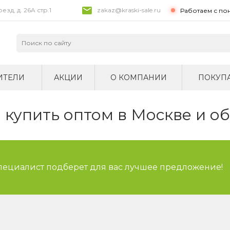
зд, д. 26A стр.1
zakaz@kraski-sale.ru
Работаем с по
ИТЕЛИ
АКЦИИ
О КОМПАНИИ
ПОКУП
купить оптом в Москве и о
специалист подберет для вас лучшее предложение!