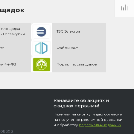
ощадок
 площадка
ТЗС Электра
 Госзакупки
ter
Фабрикант
ки 44-Ф3
Портал поставщиков
Узнавайте об акциях и
ь
скидках первыми!
Нажимая на кнопку, я даю согласие
на получение рекламной рассылки
и обработку
персональных данных
товара