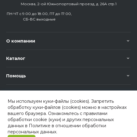
Москва, 2-ой Южнопортовый проезд, д. 26A стр.1
ПН-ЧТ с 9:00 до 18:00, ПТ до 17:00,
СБ-ВС выходные
О компании
Каталог
Помощь
Узнавайте об акциях и скидках первыми!
Мы используем куки-файлы (cookies). Запретить
Нажимая на кнопку, я даю согласие на получение рекламной
обработку куки-файлов (cookies) можно в настройках
рассылки и обработку
персональных данных
вашего браузера. Ознакомьтесь с правилами
обработки cookie (куки) и других персональных
данных в Политике в отношении обработки
персональных данных.