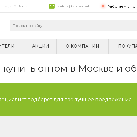
зд, д. 26A стр.1
zakaz@kraski-sale.ru
Работаем с по
ИТЕЛИ
АКЦИИ
О КОМПАНИИ
ПОКУП
купить оптом в Москве и о
специалист подберет для вас лучшее предложение!