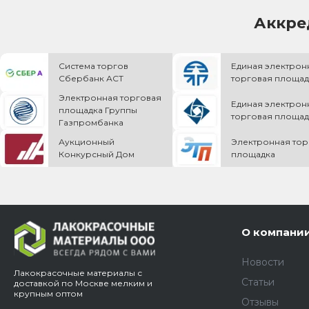
Аккре
Система торгов
Единая электрон
Сбербанк АСТ
торговая площад
Электронная торговая
Единая электрон
площадка Группы
торговая площад
Газпромбанка
Аукционный
Электронная тор
Конкурсный Дом
площадка
О компани
Новости
Лакокрасочные материалы с
Статьи
доставкой по Москве мелким и
крупным оптом
Отзывы