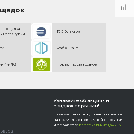
ощадок
 площадка
ТЗС Электра
 Госзакупки
ter
Фабрикант
ки 44-Ф3
Портал поставщиков
Узнавайте об акциях и
ь
скидках первыми!
Нажимая на кнопку, я даю согласие
на получение рекламной рассылки
и обработку
персональных данных
товара