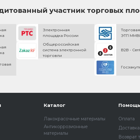
дитованный участник торговых пл
ная
Электронная
Торговая
ка
площадка России
ЭТП ММВБ
Общероссийская
ная
cистема электронной
B2B - Cen
ка
торговли
говая
Госзакуп
и
Каталог
Помощ
Лакокрасочные материалы
Оплата
Антикоррозионные
Доставка
материалы
Возврат 