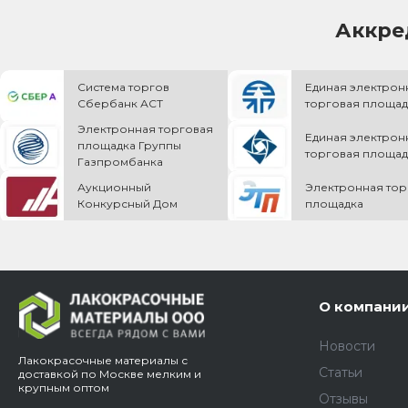
Аккре
Система торгов
Единая электрон
Сбербанк АСТ
торговая площад
Электронная торговая
Единая электрон
площадка Группы
торговая площад
Газпромбанка
Аукционный
Электронная тор
Конкурсный Дом
площадка
О компани
Новости
Лакокрасочные материалы с
Статьи
доставкой по Москве мелким и
крупным оптом
Отзывы