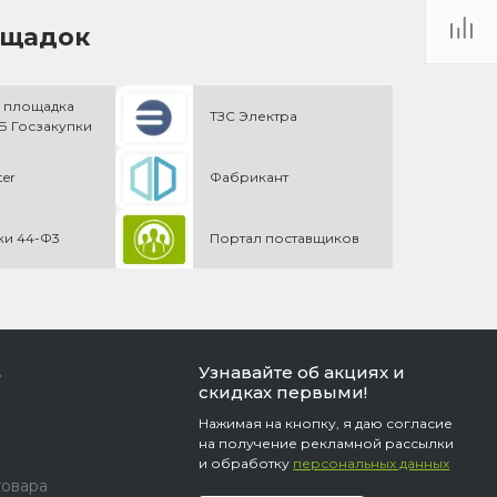
ощадок
 площадка
ТЗС Электра
 Госзакупки
ter
Фабрикант
ки 44-Ф3
Портал поставщиков
Узнавайте об акциях и
ь
скидках первыми!
Нажимая на кнопку, я даю согласие
на получение рекламной рассылки
и обработку
персональных данных
товара