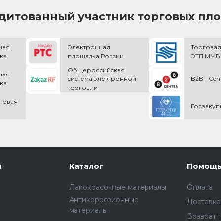
дитованный участник торговых пл
ная
Электронная
Торговая
ка
площадка России
ЭТП ММВБ
Общероссийская
ная
cистема электронной
B2B - Cen
ка
торговли
говая
Госзакуп
и
Каталог
Помощ
Лакокрасочные материалы
Оплата
Антикоррозионные
Доставка
материалы
Возврат 