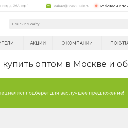
зд, д. 26A стр.1
zakaz@kraski-sale.ru
Работаем с по
ИТЕЛИ
АКЦИИ
О КОМПАНИИ
ПОКУП
купить оптом в Москве и о
специалист подберет для вас лучшее предложение!