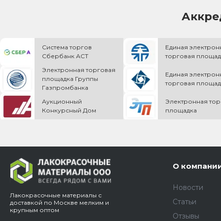
Аккре
Система торгов
Единая электрон
Сбербанк АСТ
торговая площад
Электронная торговая
Единая электрон
площадка Группы
торговая площад
Газпромбанка
Аукционный
Электронная тор
Конкурсный Дом
площадка
О компани
Новости
Лакокрасочные материалы с
Статьи
доставкой по Москве мелким и
крупным оптом
Отзывы