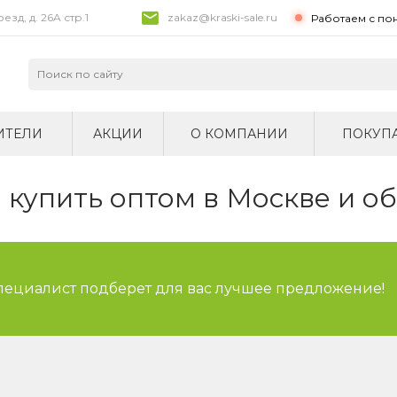
зд, д. 26A стр.1
zakaz@kraski-sale.ru
Работаем с по
ИТЕЛИ
АКЦИИ
О КОМПАНИИ
ПОКУП
купить оптом в Москве и о
специалист подберет для вас лучшее предложение!