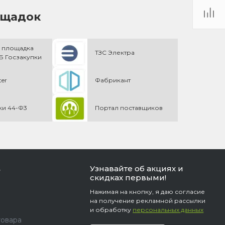
ощадок
 площадка
ТЗС Электра
 Госзакупки
ter
Фабрикант
ки 44-Ф3
Портал поставщиков
Узнавайте об акциях и
ь
скидках первыми!
Нажимая на кнопку, я даю согласие
на получение рекламной рассылки
и обработку
персональных данных
товара