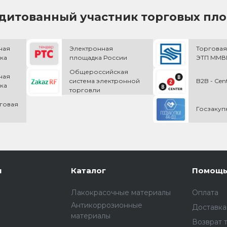
дитованный участник торговых пл
ная
Электронная
Торговая
ка
площадка России
ЭТП ММВБ
Общероссийская
ная
cистема электронной
B2B - Cen
ка
торговли
говая
Госзакуп
и
Каталог
Помощ
Лакокрасочные материалы
Оплата
Антикоррозионные
Доставка
материалы
Возврат 