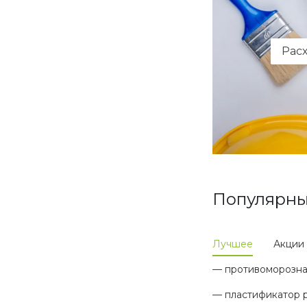
Рас
Популярны
Лучшее
Акции
— противоморозная
— пластификатор р