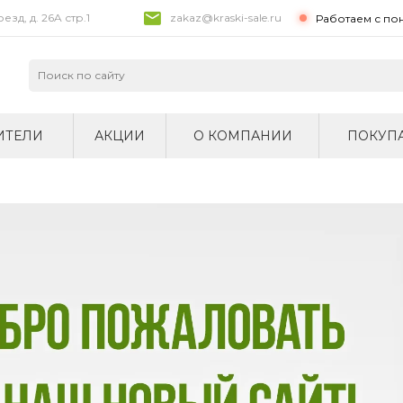
зд, д. 26A стр.1
zakaz@kraski-sale.ru
Работаем с по
ИТЕЛИ
АКЦИИ
О КОМПАНИИ
ПОКУП