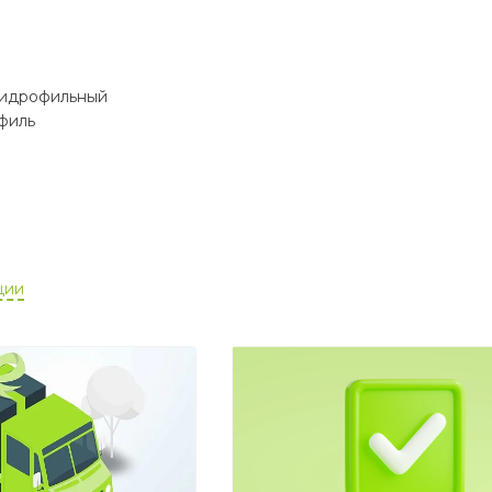
 гидрофильный
филь
ции