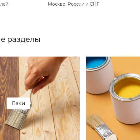
елей
Москве, России и СНГ
е разделы
Лаки