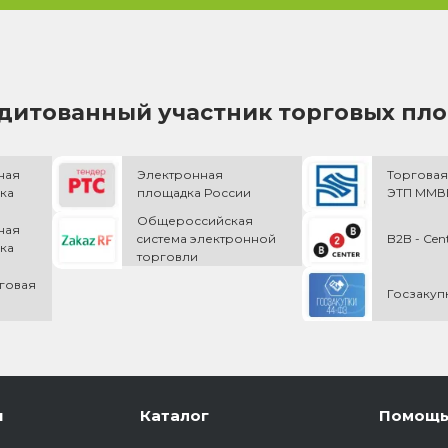
дитованный участник торговых пл
ная
Электронная
Торговая
ка
площадка России
ЭТП ММВБ
Общероссийская
ная
cистема электронной
B2B - Cen
ка
торговли
говая
Госзакуп
и
Каталог
Помощ