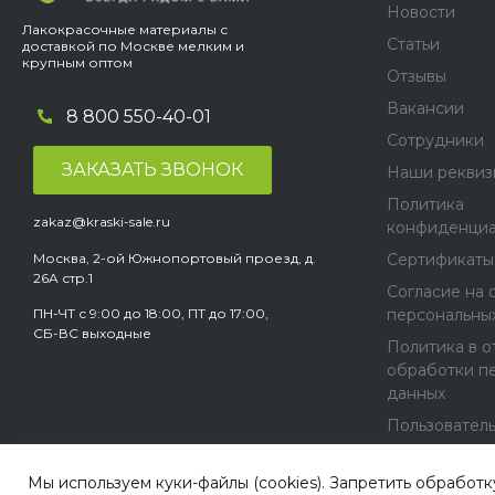
Новости
Лакокрасочные материалы с
Статьи
доставкой по Москве мелким и
крупным оптом
Отзывы
Вакансии
8 800 550-40-01
Сотрудники
ЗАКАЗАТЬ ЗВОНОК
Наши реквиз
Политика
zakaz@kraski-sale.ru
конфиденциа
Москва, 2-ой Южнопортовый проезд, д.
Сертификаты
26A стр.1
Согласие на 
ПН-ЧТ с 9:00 до 18:00, ПТ до 17:00,
персональны
СБ-ВС выходные
Политика в 
обработки п
данных
Пользовател
соглашение
Мы используем куки-файлы (cookies). Запретить обработк