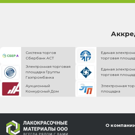
Аккре
Система торгов
Единая электрон
Сбербанк АСТ
торговая площад
Электронная торговая
Единая электрон
площадка Группы
торговая площад
Газпромбанка
Аукционный
Электронная тор
Конкурсный Дом
площадка
О компани