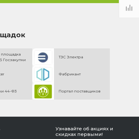
ощадок
 площадка
ТЗС Электра
 Госзакупки
ter
Фабрикант
ки 44-Ф3
Портал поставщиков
Узнавайте об акциях и
ь
скидках первыми!