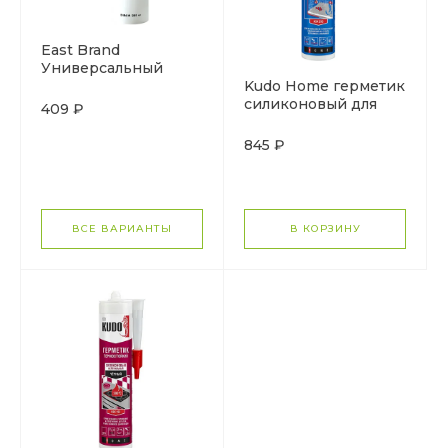
East Brand
Универсальный
герметик
Kudo Home герметик
силиконовый
силиконовый для
409 ₽
нейтральный
аквариумов и
витрин
845 ₽
ВСЕ ВАРИАНТЫ
В КОРЗИНУ