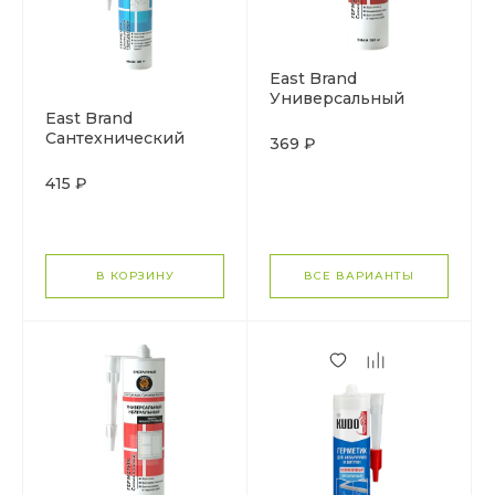
East Brand
Универсальный
East Brand
герметик
Сантехнический
силиконовый
369 ₽
герметик
кислотный
силиконовый
415 ₽
нейтральный
В КОРЗИНУ
ВСЕ ВАРИАНТЫ