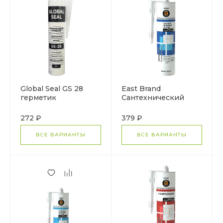
Global Seal GS 28
East Brand
герметик
Сантехнический
силиконовый
герметик
санитарный
силиконовый
272 ₽
379 ₽
кислотный
ВСЕ ВАРИАНТЫ
ВСЕ ВАРИАНТЫ