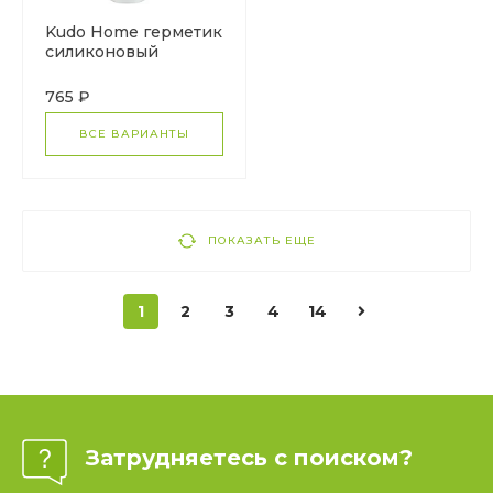
Kudo Home герметик
силиконовый
нейтральный
термостойкий
765 ₽
ВСЕ ВАРИАНТЫ
ПОКАЗАТЬ ЕЩЕ
1
2
3
4
14
Затрудняетесь с поиском?