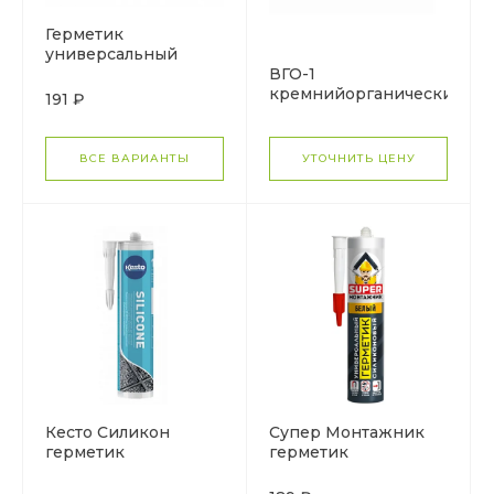
Герметик
универсальный
силиконизированный
ВГО-1
кремнийорганический
191 ₽
(силиконовый)
герметик
ВСЕ ВАРИАНТЫ
УТОЧНИТЬ ЦЕНУ
Кесто Силикон
Супер Монтажник
герметик
герметик
силиконовый, 16 цв.
силиконовый
универсальный