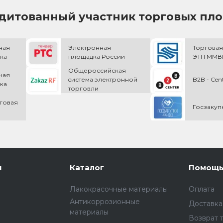
дитованный участник торговых пл
ная
Электронная
Торговая
ка
площадка России
ЭТП ММВБ
Общероссийская
ная
cистема электронной
B2B - Cen
ка
торговли
говая
Госзакуп
и
Каталог
Помощ
Лакокрасочные материалы
Оплата
Антикоррозионные
Доставка
материалы
Возврат 