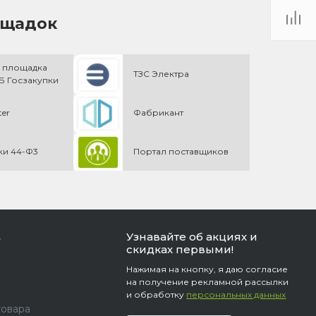
ощадок
 площадка
ТЗС Электра
 Госзакупки
ter
Фабрикант
ки 44-Ф3
Портал поставщиков
Узнавайте об акциях и
ь
скидках первыми!
Нажимая на кнопку, я даю согласие
на получение рекламной рассылки
и обработку
персональных данных
товара