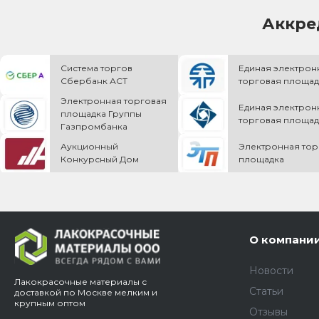
Аккре
Система торгов
Единая электрон
Сбербанк АСТ
торговая площад
Электронная торговая
Единая электрон
площадка Группы
торговая площад
Газпромбанка
Аукционный
Электронная тор
Конкурсный Дом
площадка
О компани
Новости
Лакокрасочные материалы с
Статьи
доставкой по Москве мелким и
крупным оптом
Отзывы