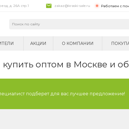
зд, д. 26A стр.1
zakaz@kraski-sale.ru
Работаем с по
ИТЕЛИ
АКЦИИ
О КОМПАНИИ
ПОКУП
купить оптом в Москве и о
специалист подберет для вас лучшее предложение!