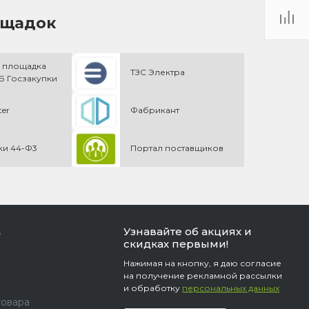
ощадок
 площадка
ТЗС Электра
 Госзакупки
ter
Фабрикант
ки 44-Ф3
Портал поставщиков
Узнавайте об акциях и
ь
скидках первыми!
Нажимая на кнопку, я даю согласие
на получение рекламной рассылки
и обработку
персональных данных
товара