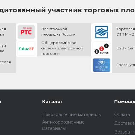
дитованный участник торговых пл
ная
Электронная
Торговая
ка
площадка России
ЭТП ММВБ
Общероссийская
ная
cистема электронной
B2B - Cen
ка
торговли
говая
Госзакуп
и
Каталог
Помощ
Лакокрасочные материалы
Оплата
Антикоррозионные
Доставка
материалы
Возврат 