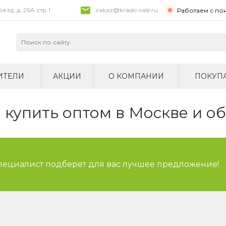
зд, д. 26A стр.1
zakaz@kraski-sale.ru
Работаем с по
ИТЕЛИ
АКЦИИ
О КОМПАНИИ
ПОКУП
купить оптом в Москве и о
специалист подберет для вас лучшее предложение!