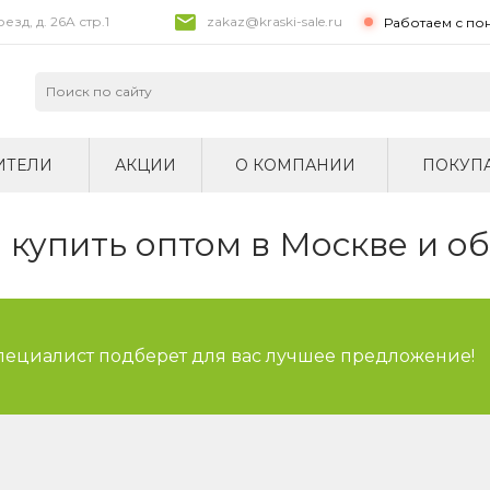
зд, д. 26A стр.1
zakaz@kraski-sale.ru
Работаем с по
ИТЕЛИ
АКЦИИ
О КОМПАНИИ
ПОКУП
купить оптом в Москве и о
специалист подберет для вас лучшее предложение!