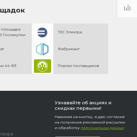
ощадок
 площадка
ТЗС Электра
 Госзакупки
ter
Фабрикант
ки 44-Ф3
Портал поставщиков
Узнавайте об акциях и
ь
скидках первыми!
Нажимая на кнопку, я даю согласие
на получение рекламной рассылки
и обработку
персональных данных
товара