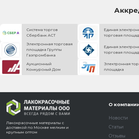
Аккре
Система торгов
Единая электрон
Сбербанк АСТ
торговая площад
Электронная торговая
Единая электрон
площадка Группы
торговая площад
Газпромбанка
Аукционный
Электронная тор
Конкурсный Дом
площадка
О компани
Новости
Лакокрасочные материалы с
Статьи
доставкой по Москве мелким и
крупным оптом
Отзывы