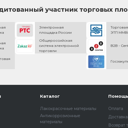
дитованный участник торговых пл
ная
Электронная
Торговая
ка
площадка России
ЭТП ММВБ
Общероссийская
ная
cистема электронной
B2B - Cen
ка
торговли
говая
Госзакуп
и
Каталог
Помощ
Лакокрасочные материалы
Оплата
Антикоррозионные
Доставка
материалы
Возврат 