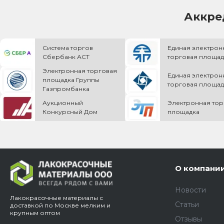
Аккре
Система торгов
Единая электрон
Сбербанк АСТ
торговая площад
Электронная торговая
Единая электрон
площадка Группы
торговая площад
Газпромбанка
Аукционный
Электронная тор
Конкурсный Дом
площадка
О компани
Новости
Лакокрасочные материалы с
Статьи
доставкой по Москве мелким и
крупным оптом
Отзывы