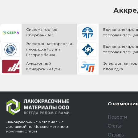
Аккре
Система торгов
Единая электрон
Сбербанк АСТ
торговая площад
Электронная торговая
Единая электрон
площадка Группы
торговая площад
Газпромбанка
Аукционный
Электронная тор
Конкурсный Дом
площадка
О компани
Новости
Лакокрасочные материалы с
Статьи
доставкой по Москве мелким и
крупным оптом
Отзывы