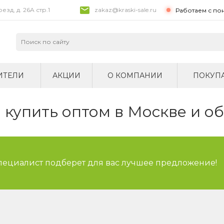
зд, д. 26A стр.1
zakaz@kraski-sale.ru
Работаем с по
ИТЕЛИ
АКЦИИ
О КОМПАНИИ
ПОКУП
купить оптом в Москве и о
специалист подберет для вас лучшее предложение!