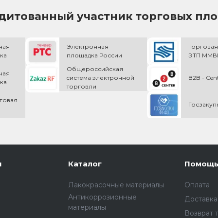
дитованный участник торговых пл
ная
Электронная
Торговая
ка
площадка России
ЭТП ММВБ
Общероссийская
ная
cистема электронной
B2B - Cen
ка
торговли
говая
Госзакуп
и
Каталог
Помощ
Лакокрасочные материалы
Оплата
Антикоррозионные
Доставка
материалы
Возврат 