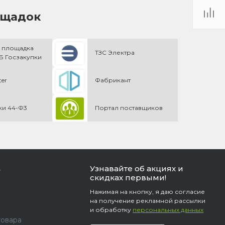
ощадок
 площадка
ТЗС Электра
 Госзакупки
ter
Фабрикант
ки 44-Ф3
Портал поставщиков
Узнавайте об акциях и
ь
скидках первыми!
Нажимая на кнопку, я даю согласие
на получение рекламной рассылки
и обработку
персональных данных
товара