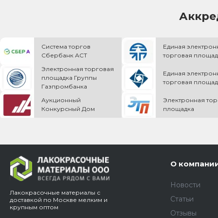
Аккре
Система торгов
Единая электрон
Сбербанк АСТ
торговая площад
Электронная торговая
Единая электрон
площадка Группы
торговая площад
Газпромбанка
Аукционный
Электронная тор
Конкурсный Дом
площадка
О компани
Новости
Лакокрасочные материалы с
Статьи
доставкой по Москве мелким и
крупным оптом
Отзывы