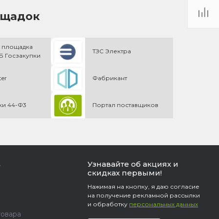
ощадок
 площадка
ТЗС Электра
 Госзакупки
ter
Фабрикант
ки 44-Ф3
Портал поставщиков
Узнавайте об акциях и
ь
скидках первыми!
Нажимая на кнопку, я даю согласие
на получение рекламной рассылки
и обработку
персональных данных
товара