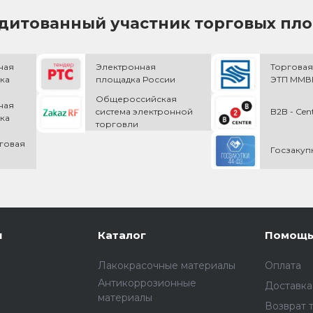
дитованный участник торговых пл
ная
Электронная
Торговая
ка
площадка России
ЭТП ММВБ
Общероссийская
ная
cистема электронной
B2B - Cen
ка
торговли
говая
Госзакуп
и
Каталог
Помощ
Лакокрасочные материалы
Оплата
Антикоррозионные
Доставка
материалы
Возврат 