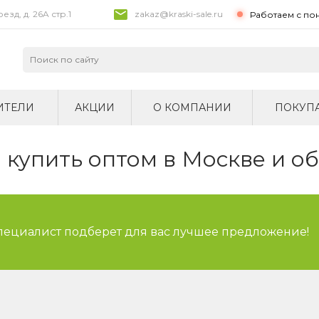
зд, д. 26A стр.1
zakaz@kraski-sale.ru
Работаем с по
ИТЕЛИ
АКЦИИ
О КОМПАНИИ
ПОКУП
купить оптом в Москве и о
специалист подберет для вас лучшее предложение!