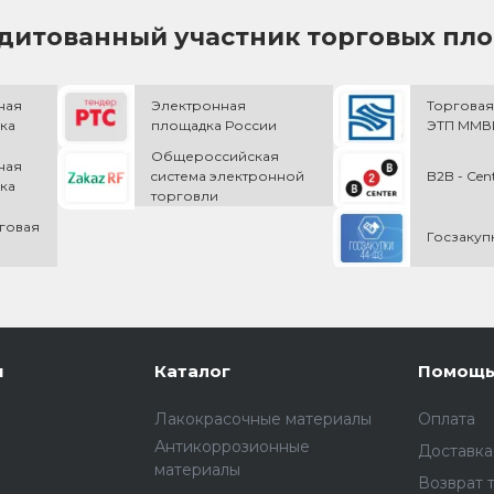
дитованный участник торговых пл
ная
Электронная
Торговая
ка
площадка России
ЭТП ММВБ
Общероссийская
ная
cистема электронной
B2B - Cen
ка
торговли
говая
Госзакуп
и
Каталог
Помощ
Лакокрасочные материалы
Оплата
Антикоррозионные
Доставка
материалы
Возврат 