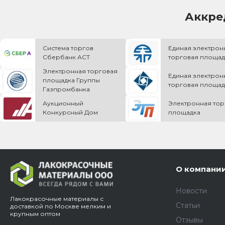
Аккре
Система торгов
Единая электрон
Сбербанк АСТ
торговая площад
Электронная торговая
Единая электрон
площадка Группы
торговая площад
Газпромбанка
Аукционный
Электронная тор
Конкурсный Дом
площадка
О компани
Новости
Лакокрасочные материалы с
Статьи
доставкой по Москве мелким и
крупным оптом
Отзывы