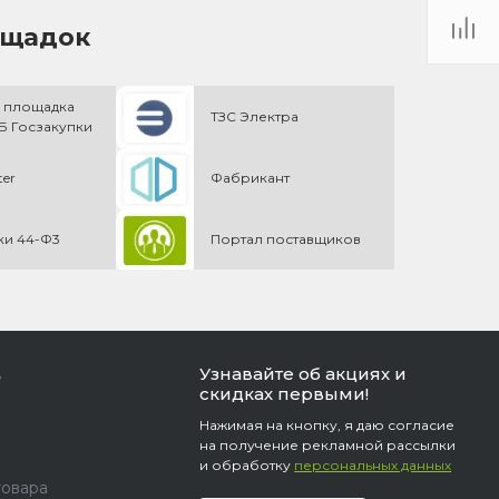
ощадок
 площадка
ТЗС Электра
 Госзакупки
ter
Фабрикант
ки 44-Ф3
Портал поставщиков
Узнавайте об акциях и
ь
скидках первыми!
Нажимая на кнопку, я даю согласие
на получение рекламной рассылки
и обработку
персональных данных
товара