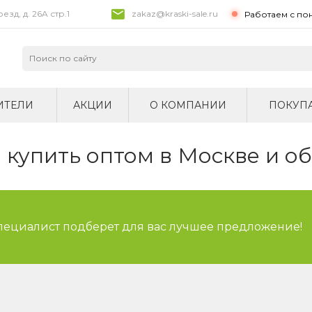
зд, д. 26A стр.1
zakaz@kraski-sale.ru
Работаем с по
ИТЕЛИ
АКЦИИ
О КОМПАНИИ
ПОКУП
купить оптом в Москве и о
специалист подберет для вас лучшее предложение!