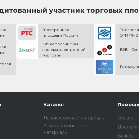
дитованный участник торговых пл
ная
Электронная
Торговая
ка
площадка России
ЭТП ММВБ
Общероссийская
ная
cистема электронной
B2B - Cen
ка
торговли
говая
Госзакуп
и
Каталог
Помощ
Лакокрасочные материалы
Оплата
Антикоррозионные
Доставка
материалы
Возврат 