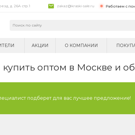
зд, д. 26A стр.1
zakaz@kraski-sale.ru
Работаем с по
ИТЕЛИ
АКЦИИ
О КОМПАНИИ
ПОКУП
купить оптом в Москве и о
специалист подберет для вас лучшее предложение!