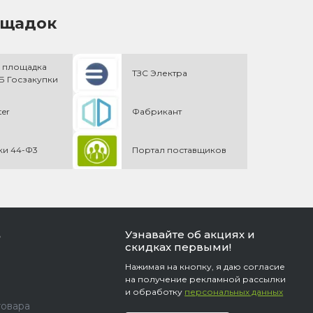
ощадок
 площадка
ТЗС Электра
 Госзакупки
ter
Фабрикант
ки 44-Ф3
Портал поставщиков
Узнавайте об акциях и
ь
скидках первыми!
Нажимая на кнопку, я даю согласие
на получение рекламной рассылки
и обработку
персональных данных
товара