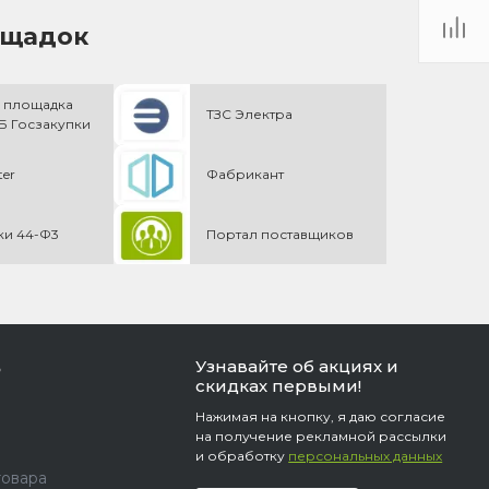
ощадок
 площадка
ТЗС Электра
 Госзакупки
ter
Фабрикант
ки 44-Ф3
Портал поставщиков
Узнавайте об акциях и
ь
скидках первыми!
Нажимая на кнопку, я даю согласие
на получение рекламной рассылки
и обработку
персональных данных
товара