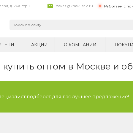
зд, д. 26A стр.1
zakaz@kraski-sale.ru
Работаем с по
ИТЕЛИ
АКЦИИ
О КОМПАНИИ
ПОКУП
купить оптом в Москве и о
специалист подберет для вас лучшее предложение!