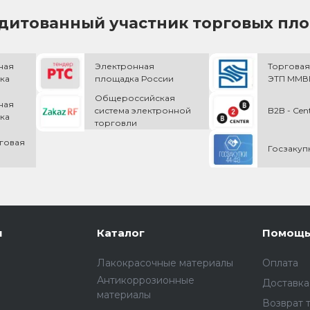
дитованный участник торговых пл
ная
Электронная
Торговая
ка
площадка России
ЭТП ММВБ
Общероссийская
ная
cистема электронной
B2B - Cen
ка
торговли
говая
Госзакуп
и
Каталог
Помощ
Лакокрасочные материалы
Оплата
Антикоррозионные
Доставка
материалы
Возврат 