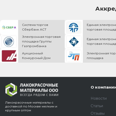
Аккре
Система торгов
Единая электрон
Сбербанк АСТ
торговая площад
Электронная торговая
Единая электрон
площадка Группы
торговая площад
Газпромбанка
Аукционный
Электронная тор
Конкурсный Дом
площадка
О компани
Новости
Лакокрасочные материалы с
Статьи
доставкой по Москве мелким и
крупным оптом
Отзывы