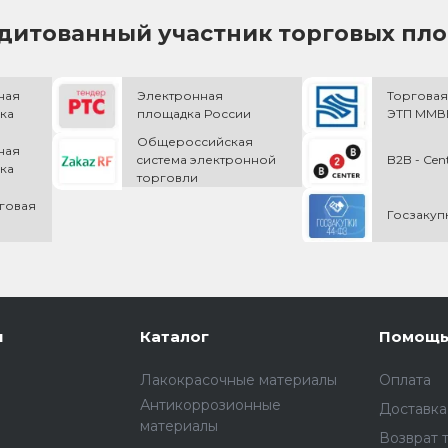
дитованный участник торговых пл
ная
Электронная
Торговая
ка
площадка России
ЭТП ММВБ
Общероссийская
ная
cистема электронной
B2B - Cen
ка
торговли
говая
Госзакуп
и
Каталог
Помощ
Лакокрасочные материалы
Оплата
Антикоррозионные
Доставка
материалы
Возврат 