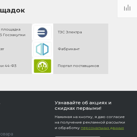
ощадок
 площадка
ТЗС Электра
 Госзакупки
ter
Фабрикант
ки 44-Ф3
Портал поставщиков
Узнавайте об акциях и
ь
скидках первыми!
Нажимая на кнопку, я даю согласие
на получение рекламной рассылки
и обработку
персональных данных
товара