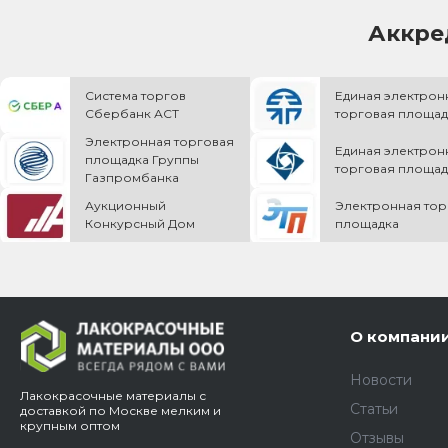
Аккре
Система торгов
Единая электрон
Сбербанк АСТ
торговая площад
Электронная торговая
Единая электрон
площадка Группы
торговая площад
Газпромбанка
Аукционный
Электронная тор
Конкурсный Дом
площадка
О компани
Новости
Лакокрасочные материалы с
Статьи
доставкой по Москве мелким и
крупным оптом
Отзывы