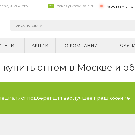
зд, д. 26A стр.1
zakaz@kraski-sale.ru
Работаем с по
ИТЕЛИ
АКЦИИ
О КОМПАНИИ
ПОКУП
купить оптом в Москве и о
специалист подберет для вас лучшее предложение!