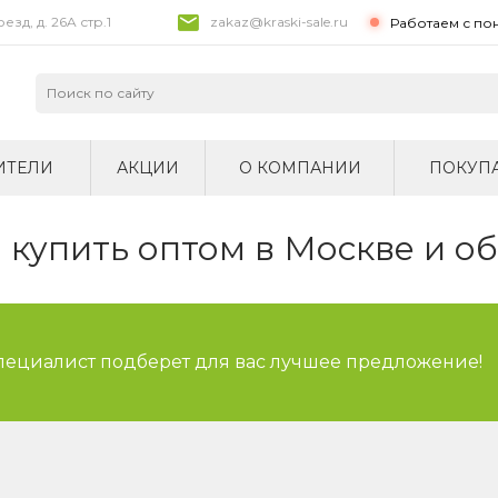
зд, д. 26A стр.1
zakaz@kraski-sale.ru
Работаем с по
ИТЕЛИ
АКЦИИ
О КОМПАНИИ
ПОКУП
купить оптом в Москве и о
специалист подберет для вас лучшее предложение!