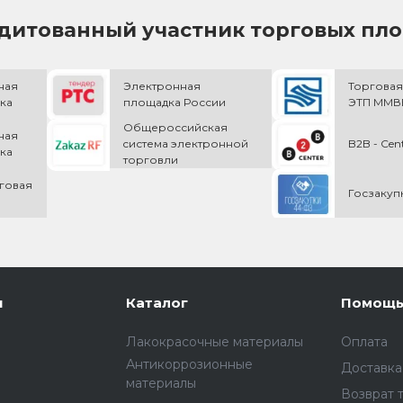
дитованный участник торговых пл
ная
Электронная
Торговая
ка
площадка России
ЭТП ММВБ
Общероссийская
ная
cистема электронной
B2B - Cen
ка
торговли
говая
Госзакуп
и
Каталог
Помощ
Лакокрасочные материалы
Оплата
Антикоррозионные
Доставка
материалы
Возврат 