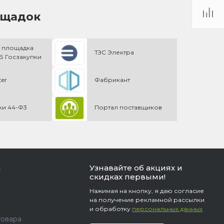
ощадок
 площадка
ТЗС Электра
 Госзакупки
ter
Фабрикант
ки 44-Ф3
Портал поставщиков
Узнавайте об акциях и
ь
скидках первыми!
Нажимая на кнопку, я даю согласие
на получение рекламной рассылки
и обработку
персональных данных
товара