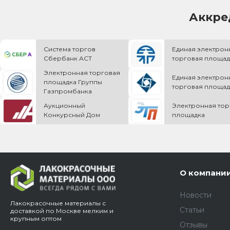
Аккре
Система торгов
Единая электрон
Сбербанк АСТ
торговая площад
Электронная торговая
Единая электрон
площадка Группы
торговая площад
Газпромбанка
Аукционный
Электронная тор
Конкурсный Дом
площадка
О компани
Новости
Лакокрасочные материалы с
Статьи
доставкой по Москве мелким и
крупным оптом
Отзывы